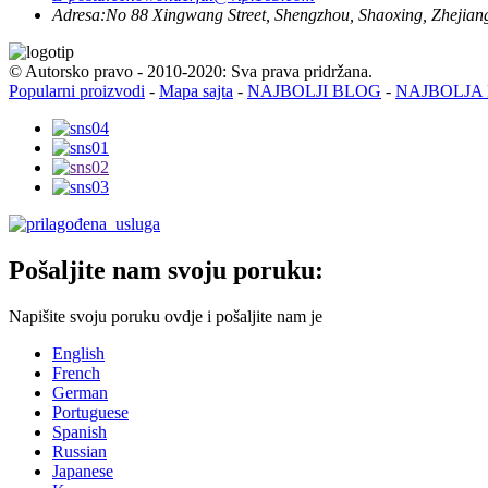
Adresa:
No 88 Xingwang Street, Shengzhou, Shaoxing, Zhejian
© Autorsko pravo - 2010-2020: Sva prava pridržana.
Popularni proizvodi
-
Mapa sajta
-
NAJBOLJI BLOG
-
NAJBOLJA
Pošaljite nam svoju poruku:
Napišite svoju poruku ovdje i pošaljite nam je
English
French
German
Portuguese
Spanish
Russian
Japanese