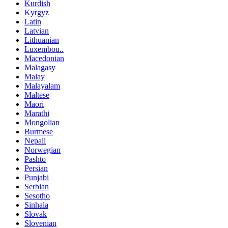
Kurdish
Kyrgyz
Latin
Latvian
Lithuanian
Luxembou..
Macedonian
Malagasy
Malay
Malayalam
Maltese
Maori
Marathi
Mongolian
Burmese
Nepali
Norwegian
Pashto
Persian
Punjabi
Serbian
Sesotho
Sinhala
Slovak
Slovenian