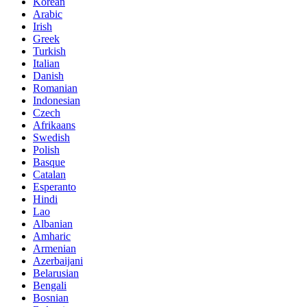
Korean
Arabic
Irish
Greek
Turkish
Italian
Danish
Romanian
Indonesian
Czech
Afrikaans
Swedish
Polish
Basque
Catalan
Esperanto
Hindi
Lao
Albanian
Amharic
Armenian
Azerbaijani
Belarusian
Bengali
Bosnian