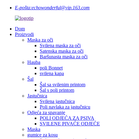
E-pošta:
echowonderful@vip.163.com
Dom
Proizvodi
Maska za oči
Svilena maska ​​za oči
Satenska maska ​​za oči
Baršunasta maska ​​za oči
Hauba
poli Bonnet
svilena kapa
Šal
Šal sa svilenim printom
Šal s poli printom
Jastučnica
Svilena jastučnica
Poli navlaka za jastučnicu
Odjeća za spavanje
POLI ODJEĆA ZA PSIVA
SVILENE PIVAĆE ODJEĆE
Maska
gumice za kosu