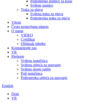
Poliesterske gumice za kosu
Svilene gumice
Traka za glavu
Svilena traka za glavu
Poliesterska traka za glavu
Vijesti
Često postavljana pitanja
O nama
VIDEO
Certifikat
Obilazak fabrike
Kontaktirajte nas
VR
Rješenje
Svilena jastučnica
Svilena odjeća za spavanje
Svileno donje rublje
Poli jastučnica
Poliesterska odjeća za spavanje
English
Dom
VR