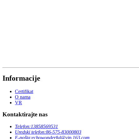
Informacije
Certifikat
O nama
VR
Kontaktirajte nas
Telefon:
13858569531
Uredski telefon:
86-575-83000803
E-pošta:
echowonderful@vip.163.com