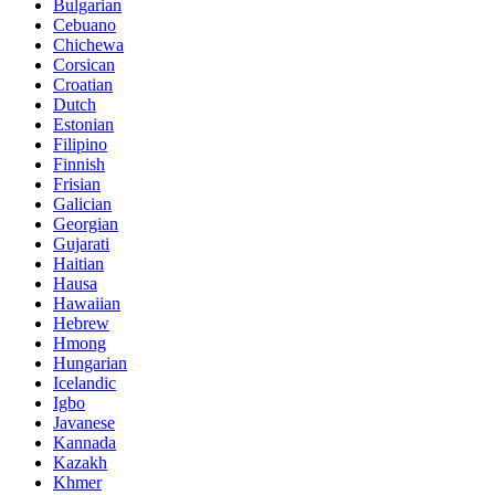
Bulgarian
Cebuano
Chichewa
Corsican
Croatian
Dutch
Estonian
Filipino
Finnish
Frisian
Galician
Georgian
Gujarati
Haitian
Hausa
Hawaiian
Hebrew
Hmong
Hungarian
Icelandic
Igbo
Javanese
Kannada
Kazakh
Khmer