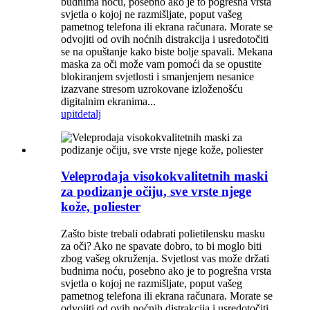
budnima noću, posebno ako je to pogrešna vrsta
svjetla o kojoj ne razmišljate, poput vašeg
pametnog telefona ili ekrana računara. Morate se
odvojiti od ovih noćnih distrakcija i usredotočiti
se na opuštanje kako biste bolje spavali. Mekana
maska ​​za oči može vam pomoći da se opustite
blokiranjem svjetlosti i smanjenjem nesanice
izazvane stresom uzrokovane izloženošću
digitalnim ekranima...
upit
detalj
Veleprodaja visokokvalitetnih maski
za podizanje očiju, sve vrste njege
kože, poliester
Zašto biste trebali odabrati polietilensku masku
za oči? Ako ne spavate dobro, to bi moglo biti
zbog vašeg okruženja. Svjetlost vas može držati
budnima noću, posebno ako je to pogrešna vrsta
svjetla o kojoj ne razmišljate, poput vašeg
pametnog telefona ili ekrana računara. Morate se
odvojiti od ovih noćnih distrakcija i usredotočiti