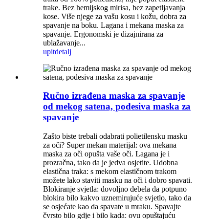
trake. Bez hemijskog mirisa, bez zapetljavanja
kose. Više njege za vašu kosu i kožu, dobra za
spavanje na boku. Lagana i mekana maska ​​za
spavanje. Ergonomski je dizajnirana za
ublažavanje...
upit
detalj
Ručno izrađena maska ​​za spavanje
od mekog satena, podesiva maska ​​za
spavanje
Zašto biste trebali odabrati polietilensku masku
za oči? Super mekan materijal: ova mekana
maska ​​za oči opušta vaše oči. Lagana je i
prozračna, tako da je jedva osjetite. Udobna
elastična traka: s mekom elastičnom trakom
možete lako staviti masku na oči i dobro spavati.
Blokiranje svjetla: dovoljno debela da potpuno
blokira bilo kakvo uznemirujuće svjetlo, tako da
se osjećate kao da spavate u mraku. Spavajte
čvrsto bilo gdje i bilo kada: ovu opuštajuću