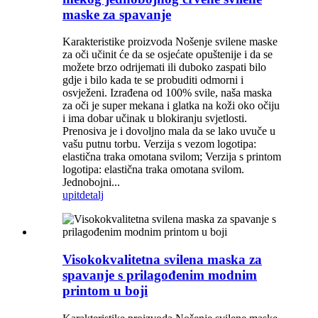
maske za spavanje
Karakteristike proizvoda Nošenje svilene maske
za oči učinit će da se osjećate opuštenije i da se
možete brzo odrijemati ili duboko zaspati bilo
gdje i bilo kada te se probuditi odmorni i
osvježeni. Izrađena od 100% svile, naša maska ​​
za oči je super mekana i glatka na koži oko očiju
i ima dobar učinak u blokiranju svjetlosti.
Prenosiva je i dovoljno mala da se lako uvuče u
vašu putnu torbu. Verzija s vezom logotipa:
elastična traka omotana svilom; Verzija s printom
logotipa: elastična traka omotana svilom.
Jednobojni...
upit
detalj
Visokokvalitetna svilena maska ​​za
spavanje s prilagođenim modnim
printom u boji