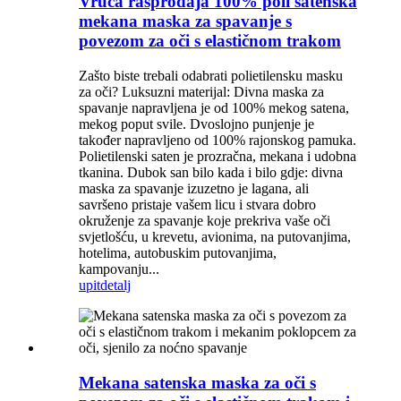
Vruća rasprodaja 100% poli satenska
mekana maska ​​za spavanje s
povezom za oči s elastičnom trakom
Zašto biste trebali odabrati polietilensku masku
za oči? Luksuzni materijal: Divna maska ​​za
spavanje napravljena je od 100% mekog satena,
mekog poput svile. Dvoslojno punjenje je
također napravljeno od 100% rajonskog pamuka.
Polietilenski saten je prozračna, mekana i udobna
tkanina. Dubok san bilo kada i bilo gdje: divna
maska ​​za spavanje izuzetno je lagana, ali
savršeno pristaje vašem licu i stvara dobro
okruženje za spavanje koje prekriva vaše oči
svjetlošću, u krevetu, avionima, na putovanjima,
hotelima, autobuskim putovanjima,
kampovanju...
upit
detalj
Mekana satenska maska ​​za oči s