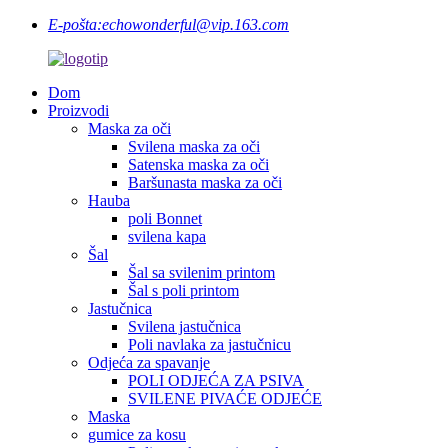
E-pošta:
echowonderful@vip.163.com
Dom
Proizvodi
Maska za oči
Svilena maska ​​za oči
Satenska maska ​​za oči
Baršunasta maska ​​za oči
Hauba
poli Bonnet
svilena kapa
Šal
Šal sa svilenim printom
Šal s poli printom
Jastučnica
Svilena jastučnica
Poli navlaka za jastučnicu
Odjeća za spavanje
POLI ODJEĆA ZA PSIVA
SVILENE PIVAĆE ODJEĆE
Maska
gumice za kosu