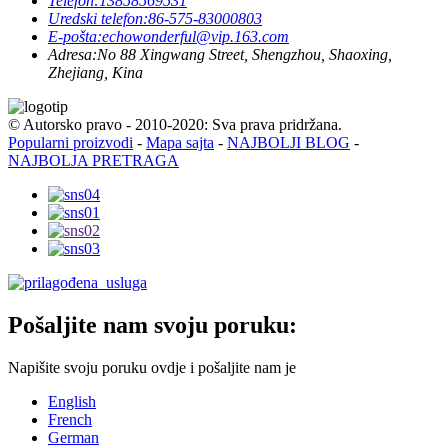
Telefon:
13858569531
Uredski telefon:
86-575-83000803
E-pošta:
echowonderful@vip.163.com
Adresa:
No 88 Xingwang Street, Shengzhou, Shaoxing,
Zhejiang, Kina
© Autorsko pravo - 2010-2020: Sva prava pridržana.
Popularni proizvodi
-
Mapa sajta
-
NAJBOLJI BLOG
-
NAJBOLJA PRETRAGA
Pošaljite nam svoju poruku:
Napišite svoju poruku ovdje i pošaljite nam je
English
French
German