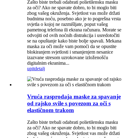
Zašto biste trebali odabrati polietilensku masku
za oči? Ako ne spavate dobro, to bi moglo biti
zbog vašeg okruženja. Svjetlost vas može držati
budnima noću, posebno ako je to pogrešna vrsta
svjetla o kojoj ne razmišljate, poput vašeg
pametnog telefona ili ekrana računara. Morate se
odvojiti od ovih noćnih distrakcija i usredotočiti
se na opuštanje kako biste bolje spavali. Mekana
maska ​​za oči može vam pomoći da se opustite
blokiranjem svjetlosti i smanjenjem nesanice
izazvane stresom uzrokovane izloženošću
digitalnim ekranima...
upit
detalj
Vruća rasprodaja maske za spavanje
od rajsko svile s povezom za oči s
elastičnom trakom
Zašto biste trebali odabrati polietilensku masku
za oči? Ako ne spavate dobro, to bi moglo biti
zbog vašeg okruženja. Svjetlost vas može držati