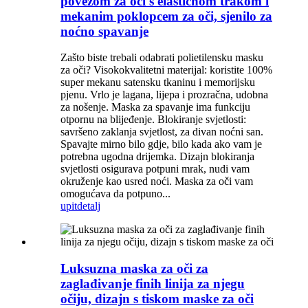
povezom za oči s elastičnom trakom i
mekanim poklopcem za oči, sjenilo za
noćno spavanje
Zašto biste trebali odabrati polietilensku masku
za oči? Visokokvalitetni materijal: koristite 100%
super mekanu satensku tkaninu i memorijsku
pjenu. Vrlo je lagana, lijepa i prozračna, udobna
za nošenje. Maska za spavanje ima funkciju
otpornu na blijeđenje. Blokiranje svjetlosti:
savršeno zaklanja svjetlost, za divan noćni san.
Spavajte mirno bilo gdje, bilo kada ako vam je
potrebna ugodna drijemka. Dizajn blokiranja
svjetlosti osigurava potpuni mrak, nudi vam
okruženje kao usred noći. Maska za oči vam
omogućava da potpuno...
upit
detalj
Luksuzna maska ​​za oči za
zaglađivanje finih linija za njegu
očiju, dizajn s tiskom maske za oči