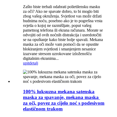
Zašto biste trebali odabrati polietilensku masku
za oči? Ako ne spavate dobro, to bi moglo biti
zbog vašeg okruženja. Svjetlost vas može držati
budnima noću, posebno ako je to pogrešna vrsta
svjetla o kojoj ne razmišljate, poput vašeg
pametnog telefona ili ekrana računara. Morate se
odvojiti od ovih noćnih distrakcija i usredotočiti
se na opuštanje kako biste bolje spavali. Mekana
maska ​​za oči može vam pomoći da se opustite
blokiranjem svjetlosti i smanjenjem nesanice
izazvane stresom uzrokovane izloženošću
digitalnim ekranima...
upit
detalj
100% luksuzna mekana satenska
maska ​​za spavanje, mekana maska ​​
za oči, povez za cijelo noć s podesivom
elastičnom trakom