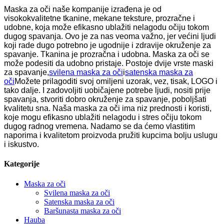
Maska za oči naše kompanije izrađena je od
visokokvalitetne tkanine, mekane teksture, prozračne i
udobne, koja može efikasno ublažiti nelagodu očiju tokom
dugog spavanja. Ovo je za nas veoma važno, jer većini ljudi
koji rade dugo potrebno je ugodnije i zdravije okruženje za
spavanje. Tkanina je prozračna i udobna. Maska za oči se
može podesiti da udobno pristaje. Postoje dvije vrste maski
za spavanje,
svilena maska ​​za oči
i
satenska maska ​​za
oči
Možete prilagoditi svoj omiljeni uzorak, vez, tisak, LOGO i
tako dalje. I zadovoljiti uobičajene potrebe ljudi, nositi prije
spavanja, stvoriti dobro okruženje za spavanje, poboljšati
kvalitetu sna.
Naša maska ​​za oči ima niz prednosti i koristi,
koje mogu efikasno ublažiti nelagodu i stres očiju tokom
dugog radnog vremena. Nadamo se da ćemo vlastitim
naporima i kvalitetom proizvoda pružiti kupcima bolju uslugu
i iskustvo.
Kategorije
Maska za oči
Svilena maska ​​za oči
Satenska maska ​​za oči
Baršunasta maska ​​za oči
Hauba