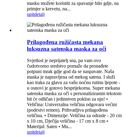
masku možete koristiti za spavanje bilo gdje, na
primjer u krevetu, na...
upit
detalj
Prilagođena ružičasta mekana
luksuzna satenska maska ​​za oči
Svjetlost je neprijatelj sna, pa vam ovo
čudotvorno sredstvo pomaže da pronađete
potpuni mrak gdje god da se naspavate. Naša
maska ​​je napravljena od mekog satena. I služi
kao traka za glavu za vašu noćnu rutinu ljepote -
u osnovi je gotovo besprijekorna. Super mekana
satenska maska ​​za oči s personaliziranim tekstom
bit će odličan i jedinstven poklon za nju! •
Veličina: Univerzalna veličina odgovara većini
(podesivi remen). Prihvatljiva prilagođena
veličina. • Dimenzije: Veličina za odrasle - 20 cm
x 10 cm, Dječija veličina - 17 cm x 8 cm •
Materijal: Saten • Mu...
upit
detalj