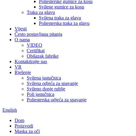
Poliesterske gumice za kosu
Svilene gumice za kosu
Traka za glavu
Svilena traka za glavu
Poliesterska traka za glavu
Vijesti
Često postavljana pitanja
O nama
VIDEO
Certifikat
Obilazak fabrike
Kontaktirajte nas
VR
Rješenje
Svilena jastučnica
Svilena odjeća za spavanje
Svileno donje rublje
Poli jastučnica
Poliesterska odjeća za spavanje
English
Dom
Proizvodi
Maska za oči