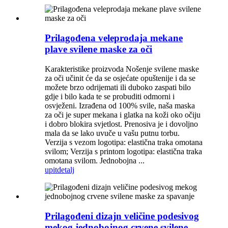
Prilagođena veleprodaja mekane
plave svilene maske za oči
Karakteristike proizvoda Nošenje svilene maske
za oči učinit će da se osjećate opuštenije i da se
možete brzo odrijemati ili duboko zaspati bilo
gdje i bilo kada te se probuditi odmorni i
osvježeni. Izrađena od 100% svile, naša maska ​​
za oči je super mekana i glatka na koži oko očiju
i dobro blokira svjetlost. Prenosiva je i dovoljno
mala da se lako uvuče u vašu putnu torbu.
Verzija s vezom logotipa: elastična traka omotana
svilom; Verzija s printom logotipa: elastična traka
omotana svilom. Jednobojna ...
upit
detalj
Prilagođeni dizajn veličine podesivog
mekog jednobojnog crvene svilene