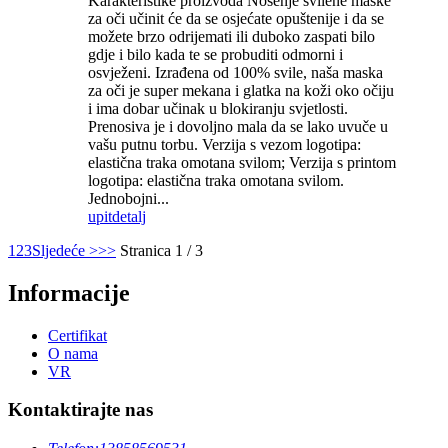
Karakteristike proizvoda Nošenje svilene maske
za oči učinit će da se osjećate opuštenije i da se
možete brzo odrijemati ili duboko zaspati bilo
gdje i bilo kada te se probuditi odmorni i
osvježeni. Izrađena od 100% svile, naša maska ​​
za oči je super mekana i glatka na koži oko očiju
i ima dobar učinak u blokiranju svjetlosti.
Prenosiva je i dovoljno mala da se lako uvuče u
vašu putnu torbu. Verzija s vezom logotipa:
elastična traka omotana svilom; Verzija s printom
logotipa: elastična traka omotana svilom.
Jednobojni...
upit
detalj
1
2
3
Sljedeće >
>>
Stranica 1 / 3
Informacije
Certifikat
O nama
VR
Kontaktirajte nas