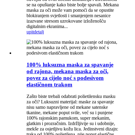
se na opuštanje kako biste bolje spavali. Mekana
maska ​​za oči može vam pomoći da se opustite
blokiranjem svjetlosti i smanjenjem nesanice
izazvane stresom uzrokovane izloženošću
digitalnim ekranima...
upit
detalj
100% luksuzna maska ​​za spavanje
od rajona, mekana maska ​​za oči,
povez za cijelo noć s podesivom
elastičnom trakom
Zašto biste trebali odabrati polietilensku masku
za oči? Luksuzni materijal: maske za spavanje
nisu samo napravljene od mekane satenske
tkanine, mekane poput svile, već su i punjene
100% rajonskim pamukom, super mekanim,
glatkim i prozračnim. Izdržljivije su i udobnije,
mekše za osjetljivu kožu lica. Jedinstveni dizajn:
traka od 100% polietilena, nije poput elastične