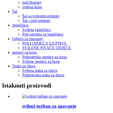
poli Bonnet
svilena kapa
Šal
Šal sa svilenim printom
Šal s poli printom
Jastučnica
Svilena jastučnica
Poli navlaka za jastučnicu
Odjeća za spavanje
POLI ODJEĆA ZA PSIVA
SVILENE PIVAĆE ODJEĆE
gumice za kosu
Poliesterske gumice za kosu
Svilene gumice za kosu
Traka za glavu
Svilena traka za glavu
Poliesterska traka za glavu
Istaknuti proizvodi
svileni turban za spavanje