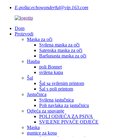
E-pošta:
echowonderful@vip.163.com
Dom
Proizvodi
Maska za oči
Svilena maska ​​za oči
Satenska maska ​​za oči
Baršunasta maska ​​za oči
Hauba
poli Bonnet
svilena kapa
Šal
Šal sa svilenim printom
Šal s poli printom
Jastučnica
Svilena jastučnica
Poli navlaka za jastučnicu
Odjeća za spavanje
POLI ODJEĆA ZA PSIVA
SVILENE PIVAĆE ODJEĆE
Maska
gumice za kosu