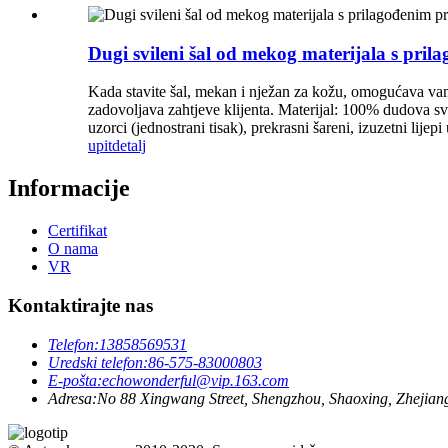
Dugi svileni šal od mekog materijala s pri
Kada stavite šal, mekan i nježan za kožu, omogućava vam
zadovoljava zahtjeve klijenta. Materijal: 100% dudova s
uzorci (jednostrani tisak), prekrasni šareni, izuzetni lij
upit
detalj
Informacije
Certifikat
O nama
VR
Kontaktirajte nas
Telefon:
13858569531
Uredski telefon:
86-575-83000803
E-pošta:
echowonderful@vip.163.com
Adresa:
No 88 Xingwang Street, Shengzhou, Shaoxing, Zhejian