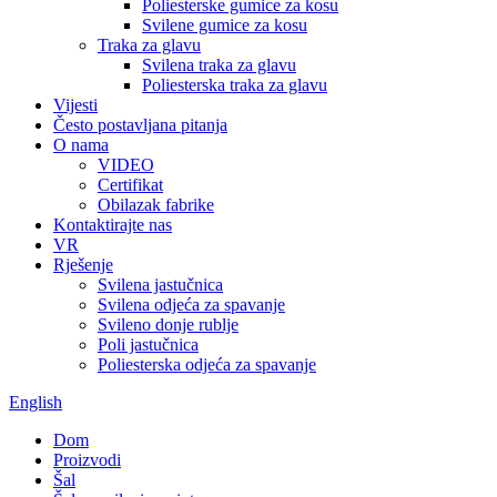
Poliesterske gumice za kosu
Svilene gumice za kosu
Traka za glavu
Svilena traka za glavu
Poliesterska traka za glavu
Vijesti
Često postavljana pitanja
O nama
VIDEO
Certifikat
Obilazak fabrike
Kontaktirajte nas
VR
Rješenje
Svilena jastučnica
Svilena odjeća za spavanje
Svileno donje rublje
Poli jastučnica
Poliesterska odjeća za spavanje
English
Dom
Proizvodi
Šal