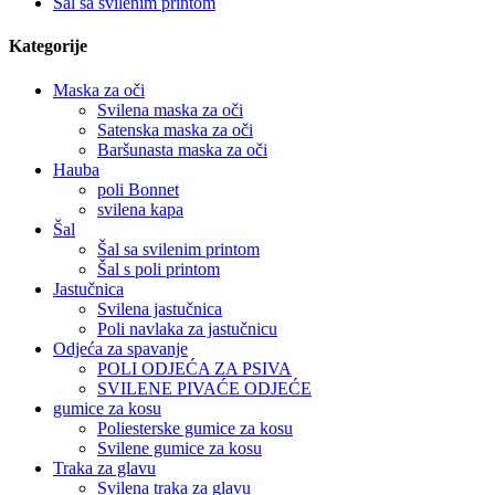
Šal sa svilenim printom
Kategorije
Maska za oči
Svilena maska ​​za oči
Satenska maska ​​za oči
Baršunasta maska ​​za oči
Hauba
poli Bonnet
svilena kapa
Šal
Šal sa svilenim printom
Šal s poli printom
Jastučnica
Svilena jastučnica
Poli navlaka za jastučnicu
Odjeća za spavanje
POLI ODJEĆA ZA PSIVA
SVILENE PIVAĆE ODJEĆE
gumice za kosu
Poliesterske gumice za kosu
Svilene gumice za kosu
Traka za glavu
Svilena traka za glavu