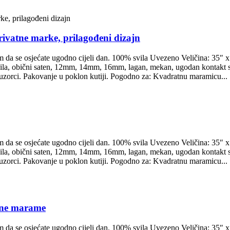
rivatne marke, prilagođeni dizajn
 da se osjećate ugodno cijeli dan. 100% svila Uvezeno Veličina: 35″ x 
vila, obični saten, 12mm, 14mm, 16mm, lagan, mekan, ugodan kontakt s 
epi uzorci. Pakovanje u poklon kutiji. Pogodno za: Kvadratnu maramicu...
 da se osjećate ugodno cijeli dan. 100% svila Uvezeno Veličina: 35″ x 
vila, obični saten, 12mm, 14mm, 16mm, lagan, mekan, ugodan kontakt s 
epi uzorci. Pakovanje u poklon kutiji. Pogodno za: Kvadratnu maramicu...
lene marame
 da se osjećate ugodno cijeli dan. 100% svila Uvezeno Veličina: 35″ x 