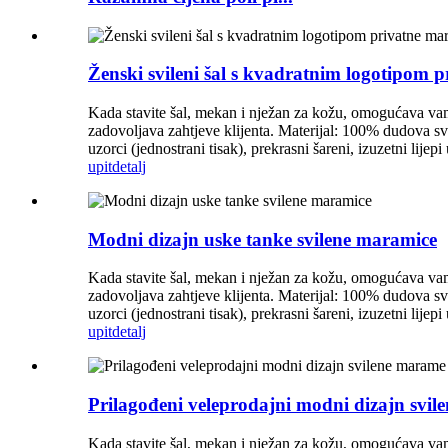
Ženski svileni šal s kvadratnim logotipom p
Kada stavite šal, mekan i nježan za kožu, omogućava vam
zadovoljava zahtjeve klijenta. Materijal: 100% dudova s
uzorci (jednostrani tisak), prekrasni šareni, izuzetni lij
upit
detalj
Modni dizajn uske tanke svilene maramice
Kada stavite šal, mekan i nježan za kožu, omogućava vam
zadovoljava zahtjeve klijenta. Materijal: 100% dudova s
uzorci (jednostrani tisak), prekrasni šareni, izuzetni lij
upit
detalj
Prilagođeni veleprodajni modni dizajn svi
Kada stavite šal, mekan i nježan za kožu, omogućava vam