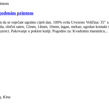
lagođenim printom
 da se osjećate ugodno cijeli dan. 100% svila Uvezeno Veličina: 35″ x 
vila, obični saten, 12mm, 14mm, 16mm, lagan, mekan, ugodan kontakt s 
epi uzorci. Pakovanje u poklon kutiji. Pogodno za: Kvadratnu maramicu...
g, Kina