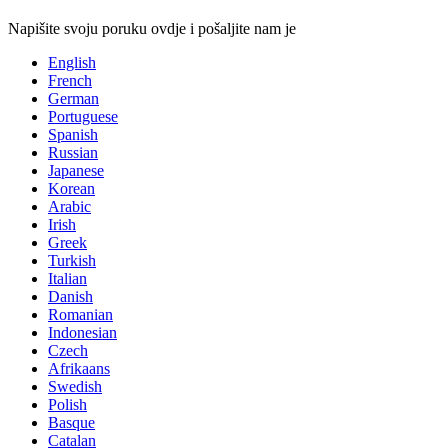
Napišite svoju poruku ovdje i pošaljite nam je
English
French
German
Portuguese
Spanish
Russian
Japanese
Korean
Arabic
Irish
Greek
Turkish
Italian
Danish
Romanian
Indonesian
Czech
Afrikaans
Swedish
Polish
Basque
Catalan