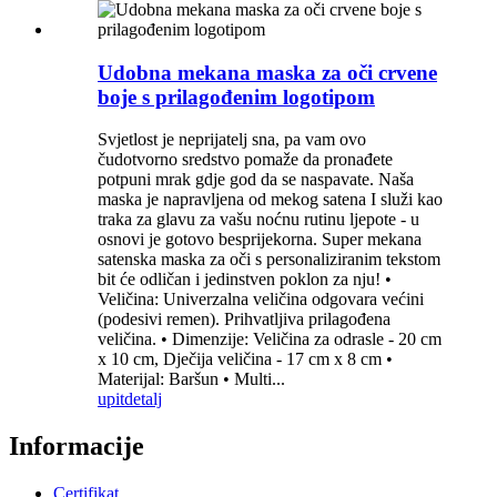
Udobna mekana maska ​​za oči crvene
boje s prilagođenim logotipom
Svjetlost je neprijatelj sna, pa vam ovo
čudotvorno sredstvo pomaže da pronađete
potpuni mrak gdje god da se naspavate. Naša
maska ​​je napravljena od mekog satena I služi kao
traka za glavu za vašu noćnu rutinu ljepote - u
osnovi je gotovo besprijekorna. Super mekana
satenska maska ​​za oči s personaliziranim tekstom
bit će odličan i jedinstven poklon za nju! •
Veličina: Univerzalna veličina odgovara većini
(podesivi remen). Prihvatljiva prilagođena
veličina. • Dimenzije: Veličina za odrasle - 20 cm
x 10 cm, Dječija veličina - 17 cm x 8 cm •
Materijal: Baršun • Multi...
upit
detalj
Informacije
Certifikat