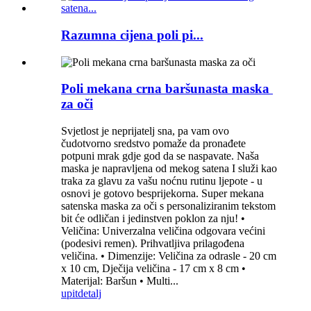
Razumna cijena poli pi...
Poli mekana crna baršunasta maska ​​
za oči
Svjetlost je neprijatelj sna, pa vam ovo
čudotvorno sredstvo pomaže da pronađete
potpuni mrak gdje god da se naspavate. Naša
maska ​​je napravljena od mekog satena I služi kao
traka za glavu za vašu noćnu rutinu ljepote - u
osnovi je gotovo besprijekorna. Super mekana
satenska maska ​​za oči s personaliziranim tekstom
bit će odličan i jedinstven poklon za nju! •
Veličina: Univerzalna veličina odgovara većini
(podesivi remen). Prihvatljiva prilagođena
veličina. • Dimenzije: Veličina za odrasle - 20 cm
x 10 cm, Dječija veličina - 17 cm x 8 cm •
Materijal: Baršun • Multi...
upit
detalj