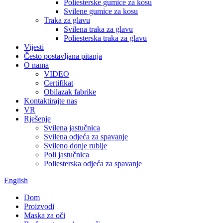
Poliesterske gumice za kosu
Svilene gumice za kosu
Traka za glavu
Svilena traka za glavu
Poliesterska traka za glavu
Vijesti
Često postavljana pitanja
O nama
VIDEO
Certifikat
Obilazak fabrike
Kontaktirajte nas
VR
Rješenje
Svilena jastučnica
Svilena odjeća za spavanje
Svileno donje rublje
Poli jastučnica
Poliesterska odjeća za spavanje
English
Dom
Proizvodi
Maska za oči