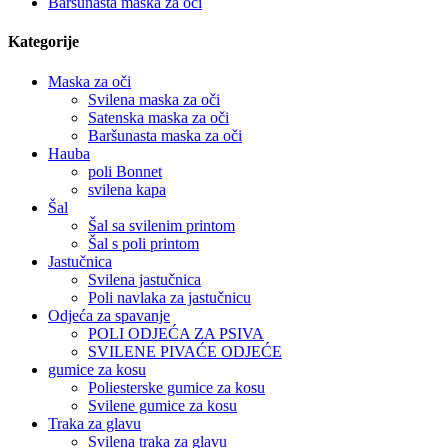
Baršunasta maska ​​za oči
Kategorije
Maska za oči
Svilena maska ​​za oči
Satenska maska ​​za oči
Baršunasta maska ​​za oči
Hauba
poli Bonnet
svilena kapa
Šal
Šal sa svilenim printom
Šal s poli printom
Jastučnica
Svilena jastučnica
Poli navlaka za jastučnicu
Odjeća za spavanje
POLI ODJEĆA ZA PSIVA
SVILENE PIVAĆE ODJEĆE
gumice za kosu
Poliesterske gumice za kosu
Svilene gumice za kosu
Traka za glavu
Svilena traka za glavu