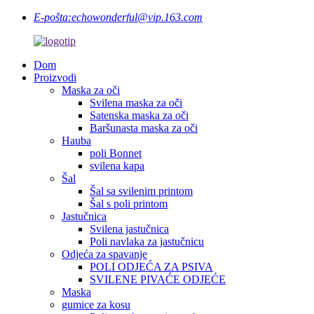
E-pošta:
echowonderful@vip.163.com
Dom
Proizvodi
Maska za oči
Svilena maska ​​za oči
Satenska maska ​​za oči
Baršunasta maska ​​za oči
Hauba
poli Bonnet
svilena kapa
Šal
Šal sa svilenim printom
Šal s poli printom
Jastučnica
Svilena jastučnica
Poli navlaka za jastučnicu
Odjeća za spavanje
POLI ODJEĆA ZA PSIVA
SVILENE PIVAĆE ODJEĆE
Maska
gumice za kosu