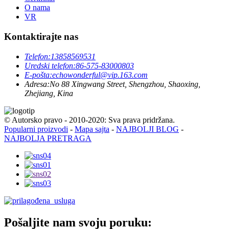
O nama
VR
Kontaktirajte nas
Telefon:
13858569531
Uredski telefon:
86-575-83000803
E-pošta:
echowonderful@vip.163.com
Adresa:
No 88 Xingwang Street, Shengzhou, Shaoxing,
Zhejiang, Kina
© Autorsko pravo - 2010-2020: Sva prava pridržana.
Popularni proizvodi
-
Mapa sajta
-
NAJBOLJI BLOG
-
NAJBOLJA PRETRAGA
Pošaljite nam svoju poruku: