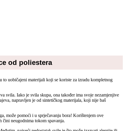
ce od poliestera
u to uobičajeni materijali koji se koriste za izradu kompletnog
prava svila. Iako je svila skupa, ona također ima svoje nezamjenjive
ajeva, napravljen je od sintetičkog materijala, koji nije baš
toga, može pomoći i u sprječavanju bora! Korištenjem ove
o ih čini neugodnima tokom spavanja.
eđutim, najveći nedostatak svile je što može izazvati alergije ili