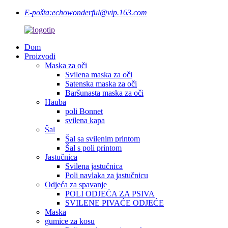
E-pošta:
echowonderful@vip.163.com
Dom
Proizvodi
Maska za oči
Svilena maska ​​za oči
Satenska maska ​​za oči
Baršunasta maska ​​za oči
Hauba
poli Bonnet
svilena kapa
Šal
Šal sa svilenim printom
Šal s poli printom
Jastučnica
Svilena jastučnica
Poli navlaka za jastučnicu
Odjeća za spavanje
POLI ODJEĆA ZA PSIVA
SVILENE PIVAĆE ODJEĆE
Maska
gumice za kosu