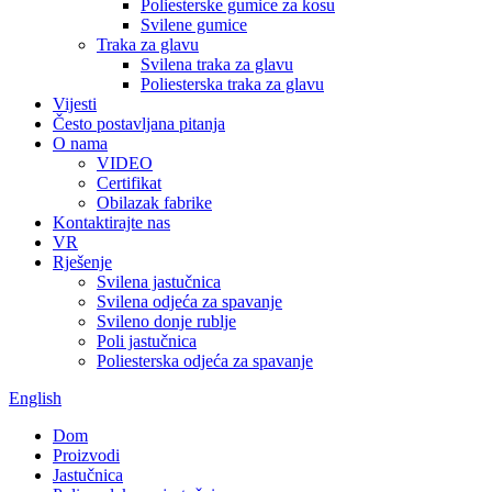
Poliesterske gumice za kosu
Svilene gumice
Traka za glavu
Svilena traka za glavu
Poliesterska traka za glavu
Vijesti
Često postavljana pitanja
O nama
VIDEO
Certifikat
Obilazak fabrike
Kontaktirajte nas
VR
Rješenje
Svilena jastučnica
Svilena odjeća za spavanje
Svileno donje rublje
Poli jastučnica
Poliesterska odjeća za spavanje
English
Dom
Proizvodi
Jastučnica