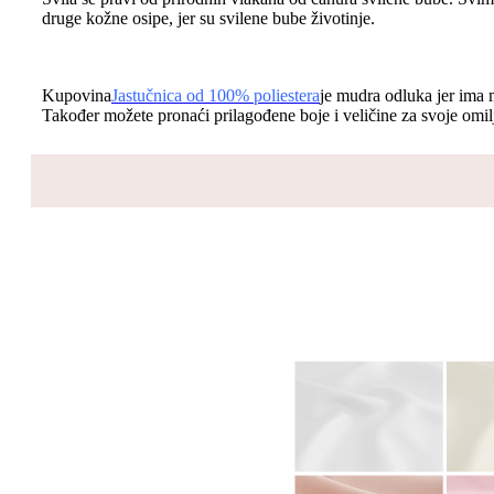
druge kožne osipe, jer su svilene bube životinje.
Kupovina
Jastučnica od 100% poliestera
je mudra odluka jer ima m
Također možete pronaći prilagođene boje i veličine za svoje omi