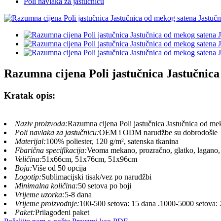
Poli navlaka za jastučnicu
Razumna cijena Poli jastučnica Jastučnica
Kratak opis:
Naziv proizvoda:
Razumna cijena Poli jastučnica Jastučnica od mek
Poli navlaka za jastučnicu:
OEM i ODM narudžbe su dobrodošle
Materijal:
100% poliester, 120 g/m², satenska tkanina
Fbarična specifikacija:
Veoma mekano, prozračno, glatko, lagano, 
Veličina:
51x66cm, 51x76cm, 51x96cm
Boja:
Više od 50 opcija
Logotip:
Sublimacijski tisak/vez po narudžbi
Minimalna količina:
50 setova po boji
Vrijeme uzorka:
5-8 dana
Vrijeme proizvodnje:
100-500 setova: 15 dana .1000-5000 setova: 
Paket:
Prilagođeni paket