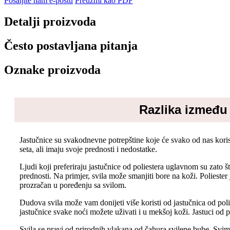
Pošaljite nam e-poštu
Preuzmi kao PDF
Detalji proizvoda
Često postavljana pitanja
Oznake proizvoda
Razlika između 
Jastučnice su svakodnevne potrepštine koje će svako od nas koristi
seta, ali imaju svoje prednosti i nedostatke.
Ljudi koji preferiraju jastučnice od poliestera uglavnom su zato što
prednosti. Na primjer, svila može smanjiti bore na koži. Poliester j
prozračan u poređenju sa svilom.
Dudova svila može vam donijeti više koristi od jastučnica od po
jastučnice svake noći možete uživati ​​i u mekšoj koži. Jastuci od
Svila se pravi od prirodnih vlakana od čahura svilene bube. Svima 