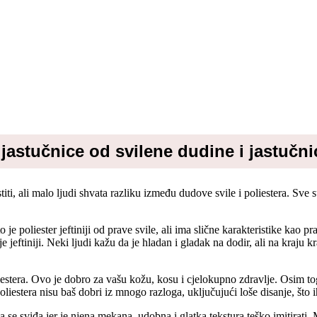
jastučnice od svilene dudine i jastučni
ti, ali malo ljudi shvata razliku između dudove svile i poliestera. Sve s
 je poliester jeftiniji od prave svile, ali ima slične karakteristike kao 
e jeftiniji. Neki ljudi kažu da je hladan i gladak na dodir, ali na kraju kr
liestera. Ovo je dobro za vašu kožu, kosu i cjelokupno zdravlje. Osim 
 poliestera nisu baš dobri iz mnogo razloga, uključujući loše disanje, št
se sviđa jer je njena mekana, udobna i glatka tekstura teško imitirati. M