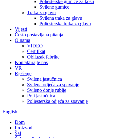
Poliesterske gumice za kosu
Svilene gumice
Traka za glavu
Svilena traka za glavu
Poliesterska traka za glavu
Vijesti
Često postavljana pitanja
O nama
VIDEO
Certifikat
Obilazak fabrike
Kontaktirajte nas
VR
Rješenje
Svilena jastučnica
Svilena odjeća za spavanje
Svileno donje rublje
Poli jastučnica
Poliesterska odjeća za spavanje
English
Dom
Proizvodi
Šal