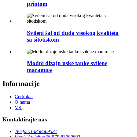
printom
Svileni šal od duda visokog kvaliteta
sa sitotiskom
Modni dizajn uske tanke svilene
maramice
Informacije
Certifikat
O nama
VR
Kontaktirajte nas
Telefon:
13858569531
Uredski telefon:
86-575-83000803