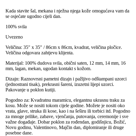
Kada stavite šal, mekana i nježna njega kože omogućava vam da
se osjećate ugodno cijeli dan.
100% svila
Uvezeno
Veličina: 35" x 35" / 86cm x 86cm, kvadrat, veličina pločice.
Veličina odgovara zahtjevu klijenta.
Materijal: 100% dudova svila, obični saten, 12 mm, 14 mm, 16
mm, lagan, mekan, ugodan kontakt s kožom.
Dizajn: Raznovrsni pametni dizajn i pažljivo odštampani uzorci
(jednostrani tisak), prekrasni šareni, izuzetni lijepi uzorci.
Pakovanje u poklon kutiji.
Pogodno za: Kvadratnu maramicu, elegantnu ukrasnu traku za
kosu. Može se nositi tokom cijele godine. Možete je nositi oko
vrata, glave, struka ili kose, kao i na šeširu ili torbici itd. Pogodno
za mnoge prilike, zabave, vjenčanja, putovanja, ceremonije i sve
važne događaje. Dobar poklon za rođendan, godišnjicu, Božić,
Novu godinu, Valentinovo, Majčin dan, diplomiranje ili druge
posebne dane.