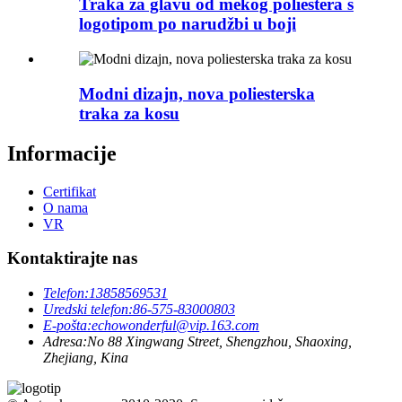
Traka za glavu od mekog poliestera s
logotipom po narudžbi u boji
Modni dizajn, nova poliesterska
traka za kosu
Informacije
Certifikat
O nama
VR
Kontaktirajte nas
Telefon:
13858569531
Uredski telefon:
86-575-83000803
E-pošta:
echowonderful@vip.163.com
Adresa:
No 88 Xingwang Street, Shengzhou, Shaoxing,
Zhejiang, Kina