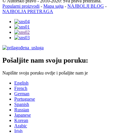
© Autorsko pravo - 2010-2020: Sva prava pridržana.
Popularni proizvodi
-
Mapa sajta
-
NAJBOLJI BLOG
-
NAJBOLJA PRETRAGA
Pošaljite nam svoju poruku:
Napišite svoju poruku ovdje i pošaljite nam je
English
French
German
Portuguese
Spanish
Russian
Japanese
Korean
Arabic
Irish