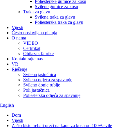
Poliesterske gumice za kosu
Svilene gumice za kosu
Traka za glavu
Svilena traka za glavu
Poliesterska traka za glavu
Vijesti
Često postavljana pitanja
O nama
VIDEO
Certifikat
Obilazak fabrike
Kontaktirajte nas
VR
Rješenje
Svilena jastučnica
Svilena odjeća za spavanje
Svileno donje rublje
Poli jastučnica
Poliesterska odjeća za spavanje
English
Dom
Vijesti
Zašto biste trebali preći na kapu za kosu od 100% svile