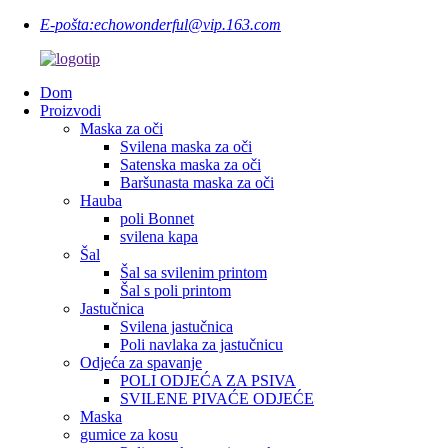
E-pošta:
echowonderful@vip.163.com
Dom
Proizvodi
Maska za oči
Svilena maska ​​za oči
Satenska maska ​​za oči
Baršunasta maska ​​za oči
Hauba
poli Bonnet
svilena kapa
Šal
Šal sa svilenim printom
Šal s poli printom
Jastučnica
Svilena jastučnica
Poli navlaka za jastučnicu
Odjeća za spavanje
POLI ODJEĆA ZA PSIVA
SVILENE PIVAĆE ODJEĆE
Maska
gumice za kosu