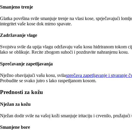
Smanjeno trenje
Glatka površina svile smanjuje trenje na vlasi kose, sprječavajući loml
integritet vaše kose dok mirno spavate.
Zadržavanje vlage
Svojstva svile da upija vlagu održavaju vašu kosu hidriranom tokom cij
lako se oblikuje. Recite zbogom suhoći i pozdravite nahranjenu kosu.
Sprečavanje zapetljavanja
Nježno obavijajući vašu kosu, svila
sprečava zapetljavanje i stvaranje 
Probudite se svako jutro s lako raspetljanom kosom.
Prednosti za kožu
Nježan za kožu
Nježan dodir svile na vašoj koži smanjuje iritaciju i crvenilo, pružajuć
Smanjene bore