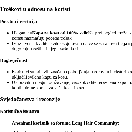
Troškovi u odnosu na koristi
Početna investicija
Ulaganje u
Kapa za kosu od 100% svile
Na prvi pogled može izg
koristi nadmašuju početni trošak.
Izdržljivost i kvalitet svile osiguravaju da će se vaša investicija 
dugotrajnu zaštitu i njegu vašoj kosi.
Dugovječnost
Korisnici su prijavili značajna poboljšanja u zdravlju i teksturi 
uključili svilenu kapu za kosu.
Uz pravilnu njegu i održavanje, visokokvalitetna svilena kapa mož
kontinuirane koristi za vašu kosu i kožu.
Svjedočanstva i recenzije
Korisnička iskustva
Anonimni korisnik sa foruma Long Hair Community: