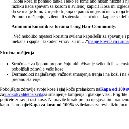
„Moja kosa je pomalo tanka i lako se lome ako nisam nježna s nj
razliku kada spavam sa kosom u svilenoj kapici! Kosa mi izgleda 
da se manje lomi. Umjesto trljanja o pamučnu jastučnicu, moja ko
Po mom mišljenju, svilene ili satenske jastučnice i kapice se defin
Anonimni korisnik sa foruma Long Hair Community:
„Već nekoliko mjeseci koristim svilenu kapu/šešir za spavanje i p
mekana i sjajna. Također, vrhovi su mi…“
manje kovrčava i suha
Stručna mišljenja
Stručnjaci za ljepotu preporučuju uključivanje svilenih ili saten
poboljšali zdravlje vaše kose.
Dermatolozi naglašavaju važnost smanjenja trenja i na koži i na ko
prerano starenje.
Poboljšajte zdravlje svoje kose i sjaj kože prelaskom na
Kapa od 100 s
za
visokokvalitetna svila
za smanjenje lomljenja i glatkije vlasi. Prigrlit
potičete zdraviji rast kose. Napravite korak prema njegovanim prameno
kapu. Isprobajte
Kapa za kosu od 100% svile
danas za revitalizirajuću 