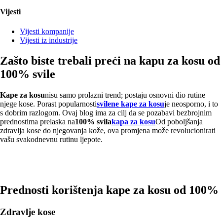
Vijesti
Vijesti kompanije
Vijesti iz industrije
Zašto biste trebali preći na kapu za kosu od
100% svile
Kape za kosu
nisu samo prolazni trend; postaju osnovni dio rutine
njege kose. Porast popularnosti
svilene kape za kosu
je neosporno, i to
s dobrim razlogom. Ovaj blog ima za cilj da se pozabavi bezbrojnim
prednostima prelaska na
100% svila
kapa za kosu
Od poboljšanja
zdravlja kose do njegovanja kože, ova promjena može revolucionirati
vašu svakodnevnu rutinu ljepote.
Prednosti korištenja kape za kosu od 100% 
Zdravlje kose