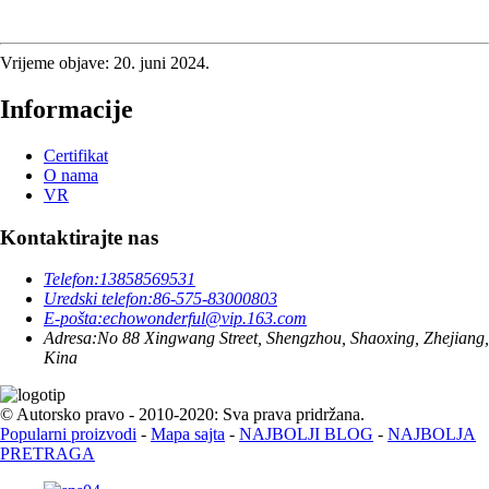
Vrijeme objave: 20. juni 2024.
Informacije
Certifikat
O nama
VR
Kontaktirajte nas
Telefon:
13858569531
Uredski telefon:
86-575-83000803
E-pošta:
echowonderful@vip.163.com
Adresa:
No 88 Xingwang Street, Shengzhou, Shaoxing, Zhejiang,
Kina
© Autorsko pravo - 2010-2020: Sva prava pridržana.
Popularni proizvodi
-
Mapa sajta
-
NAJBOLJI BLOG
-
NAJBOLJA
PRETRAGA