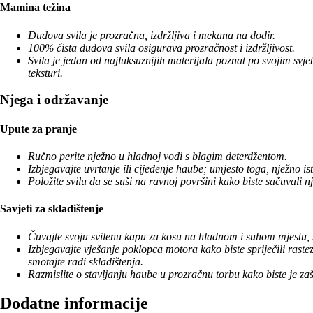
Mamina težina
Dudova svila je prozračna, izdržljiva i mekana na dodir.
100% čista dudova svila osigurava prozračnost i izdržljivost.
Svila je jedan od najluksuznijih materijala poznat po svojim svj
teksturi.
Njega i održavanje
Upute za pranje
Ručno perite nježno u hladnoj vodi s blagim deterdžentom.
Izbjegavajte uvrtanje ili cijeđenje haube; umjesto toga, nježno ist
Položite svilu da se suši na ravnoj površini kako biste sačuvali nj
Savjeti za skladištenje
Čuvajte svoju svilenu kapu za kosu na hladnom i suhom mjestu, za
Izbjegavajte vješanje poklopca motora kako biste spriječili rastez
smotajte radi skladištenja.
Razmislite o stavljanju haube u prozračnu torbu kako biste je zašti
Dodatne informacije