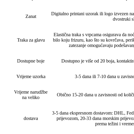
Digitalno printani uzorak ili logo izvezen na
Zanat
dvostruki sl
Elastična traka s vrpcama osigurava da noć
Traka za glavu
bilo koju frizuru, kao što su kovrčava, perik
zatezanje omogućavaju podešavanje
Dostupne boje
Dostupno je više od 20 boja, kontaktira
Vrijeme uzorka
3-5 dana ili 7-10 dana u zavisnos
Vrijeme narudžbe
Obično 15-20 dana u zavisnosti od količi
na veliko
3-5 dana ekspresnom dostavom: DHL, Fed
dostava
prijevozom, 20-33 dana morskim prijevoz
prema težini i vreme