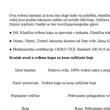
Ova svilena marama za kosu ima duge trake na poleđini, elastičnu
vašoj kosi pružila luksuznu zaštitu od noćnih oštećenja. Održav
frizuru svježom i budite se bez kovrčanja/neugodne glave.
● Stil: Klasična svilena kapa za spavanje s trakama. Elastična tra
● 16mm, 19mm, 22mm1 luksuzna tkanina od čiste svile, klasa 6A
● Međunarodna certifikacija: OEKO-TEX Standard 100 SGS tes
Kratak uvod u svilenu kapu za kosu ružičaste boje
Izbor tkanine
Dudova svila, 100% svileni saten u popu
Naziv proizvoda
Svilena kapa za kosu ružičaste boje
Popularne veličine
Prihvatamo prilagođenu ve
Boja
Roza. Prihvatamo prila