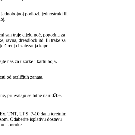
 jednobojnoj podlozi, jednostruki ili
oj.
ni san traje cijelu noć, pogodna za
e, ravna, dreadlock itd. Ili trake za
 širenja i zatezanja kape.
jte nas za uzorke i kartu boja.
ti od različitih zanata.
ne, prihvataju se hitne narudžbe.
Ex, TNT, UPS. 7-10 dana teretnim
om. Odaberite isplativu dostavu
nu isporuke.