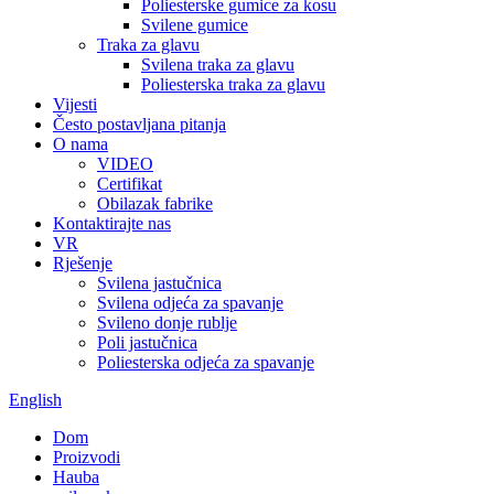
Poliesterske gumice za kosu
Svilene gumice
Traka za glavu
Svilena traka za glavu
Poliesterska traka za glavu
Vijesti
Često postavljana pitanja
O nama
VIDEO
Certifikat
Obilazak fabrike
Kontaktirajte nas
VR
Rješenje
Svilena jastučnica
Svilena odjeća za spavanje
Svileno donje rublje
Poli jastučnica
Poliesterska odjeća za spavanje
English
Dom
Proizvodi
Hauba