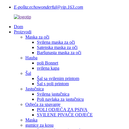
E-pošta:
echowonderful@vip.163.com
Dom
Proizvodi
Maska za oči
Svilena maska ​​za oči
Satenska maska ​​za oči
Baršunasta maska ​​za oči
Hauba
poli Bonnet
svilena kapa
Šal
Šal sa svilenim printom
Šal s poli printom
Jastučnica
Svilena jastučnica
Poli navlaka za jastučnicu
Odjeća za spavanje
POLI ODJEĆA ZA PSIVA
SVILENE PIVAĆE ODJEĆE
Maska
gumice za kosu