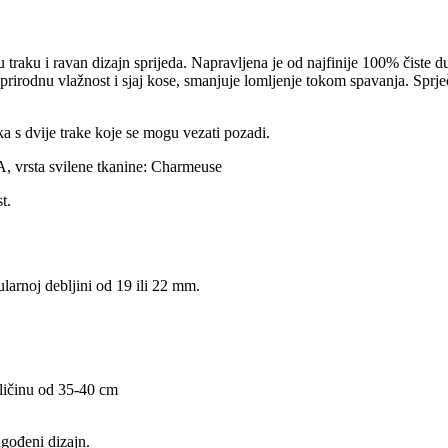
 traku i ravan dizajn sprijeda. Napravljena je od najfinije 100% čiste
a prirodnu vlažnost i sjaj kose, smanjuje lomljenje tokom spavanja. Sp
ka s dvije trake koje se mogu vezati pozadi.
, vrsta svilene tkanine: Charmeuse
t.
larnoj debljini od 19 ili 22 mm.
ličinu od 35-40 cm
gođeni dizajn.