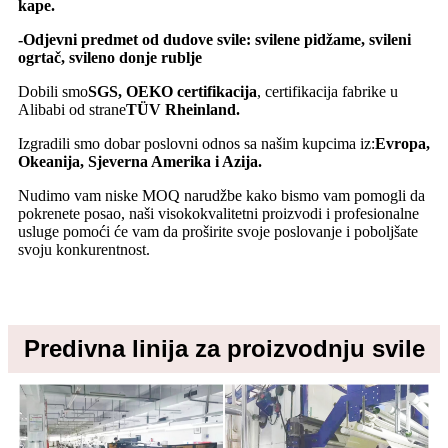
kape.
-Odjevni predmet od dudove svile: svilene pidžame, svileni
ogrtač, svileno donje rublje
Dobili smo
SGS, OEKO certifikacija
, certifikacija fabrike u
Alibabi od strane
TÜV Rheinland.
Izgradili smo dobar poslovni odnos sa našim kupcima iz:
Evropa,
Okeanija, Sjeverna Amerika i Azija.
Nudimo vam niske MOQ narudžbe kako bismo vam pomogli da
pokrenete posao, naši visokokvalitetni proizvodi i profesionalne
usluge pomoći će vam da proširite svoje poslovanje i poboljšate
svoju konkurentnost.
Predivna linija za proizvodnju svile