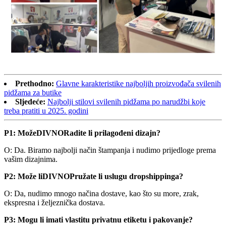
Prethodno:
Glavne karakteristike najboljih proizvođača svilenih
pidžama za butike
Sljedeće:
Najbolji stilovi svilenih pidžama po narudžbi koje
treba pratiti u 2025. godini
P1: Može
DIVNO
Radite li prilagođeni dizajn?
O: Da. Biramo najbolji način štampanja i nudimo prijedloge prema
vašim dizajnima.
P2: Može li
DIVNO
Pružate li uslugu dropshippinga?
O: Da, nudimo mnogo načina dostave, kao što su more, zrak,
ekspresna i željeznička dostava.
P3: Mogu li imati vlastitu privatnu etiketu i pakovanje?