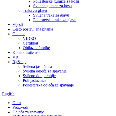
Poliesterske gumice za kosu
Svilene gumice za kosu
Traka za glavu
Svilena traka za glavu
Poliesterska traka za glavu
Vijesti
Često postavljana pitanja
O nama
VIDEO
Certifikat
Obilazak fabrike
Kontaktirajte nas
VR
Rješenje
Svilena jastučnica
Svilena odjeća za spavanje
Svileno donje rublje
Poli jastučnica
Poliesterska odjeća za spavanje
English
Dom
Proizvodi
Odjeća za spavanje