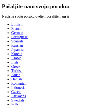
Pošaljite nam svoju poruku:
Napišite svoju poruku ovdje i pošaljite nam je
English
French
German
Portuguese
Spanish
Russian
Japanese
Korean
Arabic
Irish
Greek
Turkish
Italian
Danish
Romanian
Indonesian
Czech
Afrikaans
Swedish
Polish