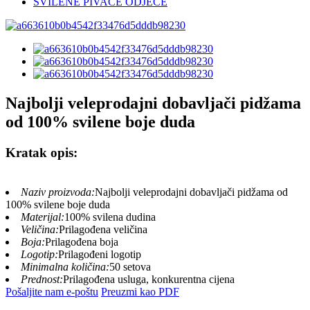
SVILENE PIVAĆE ODJEĆE
Najbolji veleprodajni dobavljači pidžama
od 100% svilene boje duda
Kratak opis:
Naziv proizvoda:
Najbolji veleprodajni dobavljači pidžama od
100% svilene boje duda
Materijal:
100% svilena dudina
Veličina:
Prilagođena veličina
Boja:
Prilagođena boja
Logotip:
Prilagođeni logotip
Minimalna količina:
50 setova
Prednost:
Prilagođena usluga, konkurentna cijena
Pošaljite nam e-poštu
Preuzmi kao PDF