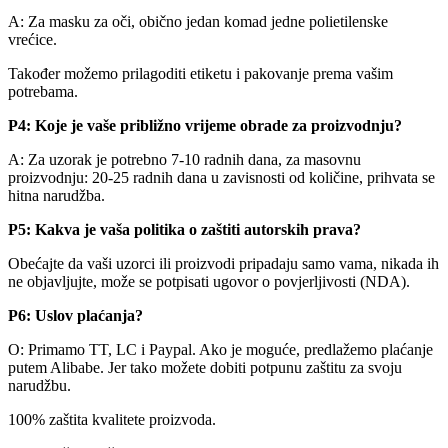
A: Za masku za oči, obično jedan komad jedne polietilenske
vrećice.
Također možemo prilagoditi etiketu i pakovanje prema vašim
potrebama.
P4: Koje je vaše približno vrijeme obrade za proizvodnju?
A: Za uzorak je potrebno 7-10 radnih dana, za masovnu
proizvodnju: 20-25 radnih dana u zavisnosti od količine, prihvata se
hitna narudžba.
P5: Kakva je vaša politika o zaštiti autorskih prava?
Obećajte da vaši uzorci ili proizvodi pripadaju samo vama, nikada ih
ne objavljujte, može se potpisati ugovor o povjerljivosti (NDA).
P6: Uslov plaćanja?
O: Primamo TT, LC i Paypal. Ako je moguće, predlažemo plaćanje
putem Alibabe. Jer tako možete dobiti potpunu zaštitu za svoju
narudžbu.
100% zaštita kvalitete proizvoda.