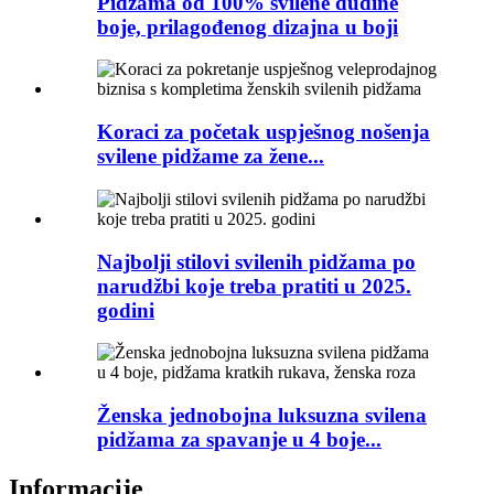
Pidžama od 100% svilene dudine
boje, prilagođenog dizajna u boji
Koraci za početak uspješnog nošenja
svilene pidžame za žene...
Najbolji stilovi svilenih pidžama po
narudžbi koje treba pratiti u 2025.
godini
Ženska jednobojna luksuzna svilena
pidžama za spavanje u 4 boje...
Informacije