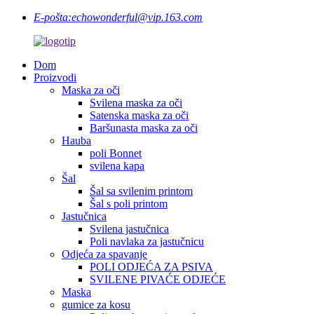
E-pošta:
echowonderful@vip.163.com
Dom
Proizvodi
Maska za oči
Svilena maska ​​za oči
Satenska maska ​​za oči
Baršunasta maska ​​za oči
Hauba
poli Bonnet
svilena kapa
Šal
Šal sa svilenim printom
Šal s poli printom
Jastučnica
Svilena jastučnica
Poli navlaka za jastučnicu
Odjeća za spavanje
POLI ODJEĆA ZA PSIVA
SVILENE PIVAĆE ODJEĆE
Maska
gumice za kosu