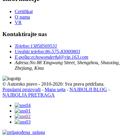
Certifikat
O nama
VR
Kontaktirajte nas
Telefon:
13858569531
Uredski telefon:
86-575-83000803
E-pošta:
echowonderful@vip.163.com
Adresa:
No 88 Xingwang Street, Shengzhou, Shaoxing,
Zhejiang, Kina
© Autorsko pravo - 2010-2020: Sva prava pridržana.
Popularni proizvodi
-
Mapa sajta
-
NAJBOLJI BLOG
-
NAJBOLJA PRETRAGA